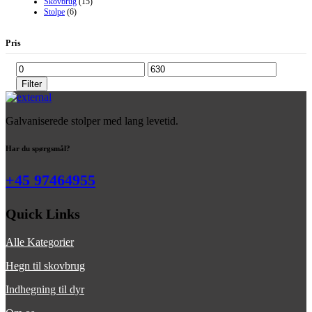
Skovbrug
(15)
Stolpe
(6)
Pris
Mindste
Højeste
pris
pris
Filter
Galvaniserede stolper med lang levetid.
Har du spørgsmål?
+45 97464955
Quick Links
Alle Kategorier
Hegn til skovbrug
Indhegning til dyr