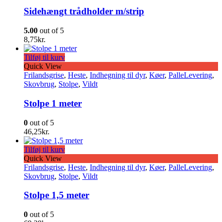
Sidehængt trådholder m/strip
5.00
out of 5
8,75
kr.
Tilføj til kurv
Quick View
Frilandsgrise
,
Heste
,
Indhegning til dyr
,
Køer
,
PalleLevering
,
Skovbrug
,
Stolpe
,
Vildt
Stolpe 1 meter
0
out of 5
46,25
kr.
Tilføj til kurv
Quick View
Frilandsgrise
,
Heste
,
Indhegning til dyr
,
Køer
,
PalleLevering
,
Skovbrug
,
Stolpe
,
Vildt
Stolpe 1,5 meter
0
out of 5