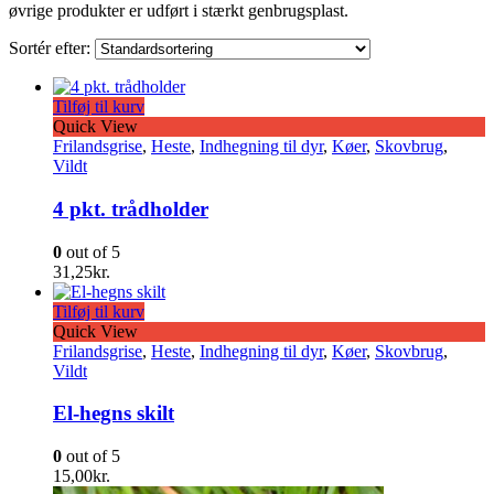
øvrige produkter er udført i stærkt genbrugsplast.
Sortér efter:
Tilføj til kurv
Quick View
Frilandsgrise
,
Heste
,
Indhegning til dyr
,
Køer
,
Skovbrug
,
Vildt
4 pkt. trådholder
0
out of 5
31,25
kr.
Tilføj til kurv
Quick View
Frilandsgrise
,
Heste
,
Indhegning til dyr
,
Køer
,
Skovbrug
,
Vildt
El-hegns skilt
0
out of 5
15,00
kr.