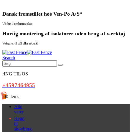
Dansk fremstillet hos Ven-Po A/S*
Udført i genbrugs plast
Hurtig montering af isolatorer uden brug af værktøj
Velegnet til stål eller rebtråd
Search
rING TIL OS
+4597464955
0
0 items
Alle
varer
Hegn
til
skovbrug