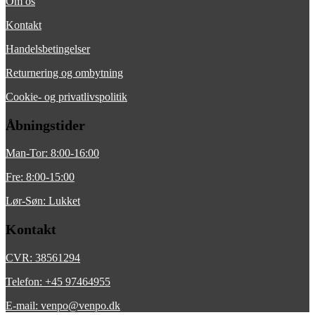
Om os
Kontakt
Handelsbetingelser
Returnering og ombytning
Cookie- og privatlivspolitik
Åbningstider
Man-Tor: 8:00-16:00
Fre: 8:00-15:00
Lør-Søn: Lukket
Kontakt
CVR: 38561294
Telefon: +45 97464955
E-mail: venpo@venpo.dk