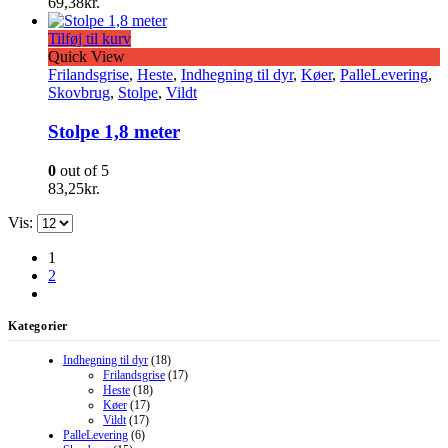
69,38
kr.
Tilføj til kurv
Quick View
Frilandsgrise
,
Heste
,
Indhegning til dyr
,
Køer
,
PalleLevering
,
Skovbrug
,
Stolpe
,
Vildt
Stolpe 1,8 meter
0
out of 5
83,25
kr.
Vis:
1
2
Kategorier
Indhegning til dyr
(18)
Frilandsgrise
(17)
Heste
(18)
Køer
(17)
Vildt
(17)
PalleLevering
(6)