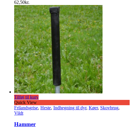
62,50
kr.
Tilføj til kurv
Quick View
Frilandsgrise
,
Heste
,
Indhegning til dyr
,
Køer
,
Skovbrug
,
Vildt
Hammer