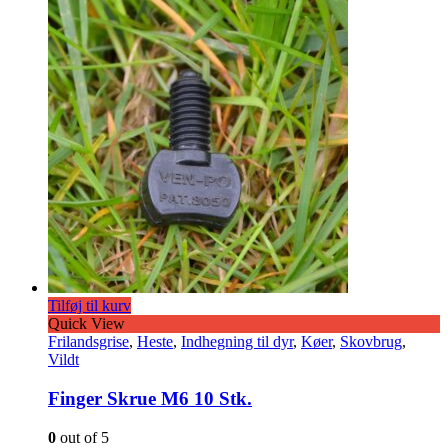
Tilføj til kurv
Quick View
Frilandsgrise
,
Heste
,
Indhegning til dyr
,
Køer
,
Skovbrug
,
Vildt
Finger Skrue M6 10 Stk.
0
out of 5