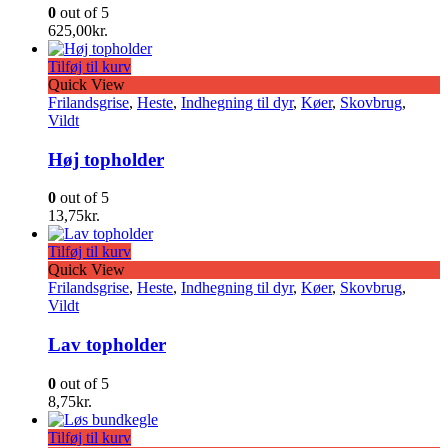
0
out of 5
625,00
kr.
Tilføj til kurv
Quick View
Frilandsgrise
,
Heste
,
Indhegning til dyr
,
Køer
,
Skovbrug
,
Vildt
Høj topholder
0
out of 5
13,75
kr.
Tilføj til kurv
Quick View
Frilandsgrise
,
Heste
,
Indhegning til dyr
,
Køer
,
Skovbrug
,
Vildt
Lav topholder
0
out of 5
8,75
kr.
Tilføj til kurv