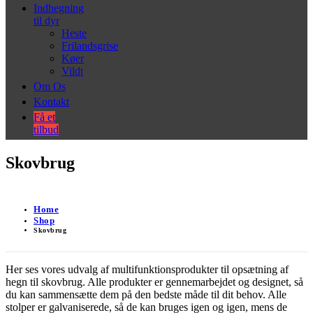
Indhegning
til dyr
Heste
Frilandsgrise
Køer
Vildt
Om Os
Kontakt
Få et
tilbud
Skovbrug
Home
Shop
Skovbrug
Her ses vores udvalg af multifunktionsprodukter til opsætning af
hegn til skovbrug. Alle produkter er gennemarbejdet og designet, så
du kan sammensætte dem på den bedste måde til dit behov. Alle
stolper er galvaniserede, så de kan bruges igen og igen, mens de