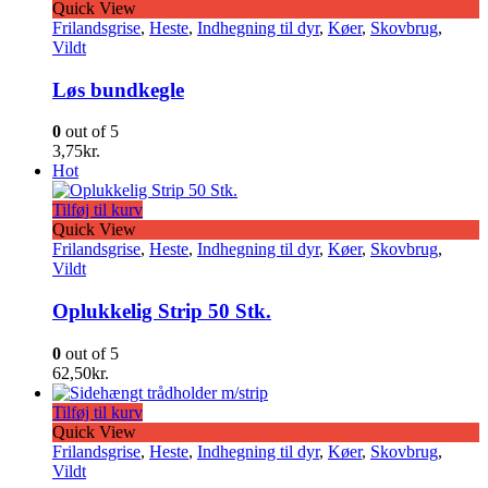
Quick View
Frilandsgrise
,
Heste
,
Indhegning til dyr
,
Køer
,
Skovbrug
,
Vildt
Løs bundkegle
0
out of 5
3,75
kr.
Hot
Tilføj til kurv
Quick View
Frilandsgrise
,
Heste
,
Indhegning til dyr
,
Køer
,
Skovbrug
,
Vildt
Oplukkelig Strip 50 Stk.
0
out of 5
62,50
kr.
Tilføj til kurv
Quick View
Frilandsgrise
,
Heste
,
Indhegning til dyr
,
Køer
,
Skovbrug
,
Vildt