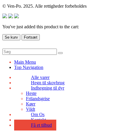
© Ven-Po. 2025. Alle rettigheder forbeholdes
You've just added this product to the cart:
Se kurv
Fortsæt
Main Menu
Top Navigation
Alle varer
Hegn til skovbrug
Indhegning til dyr
Heste
Frilandsgrise
Køer
Vildt
Om Os
Kontakt
Få et tilbud