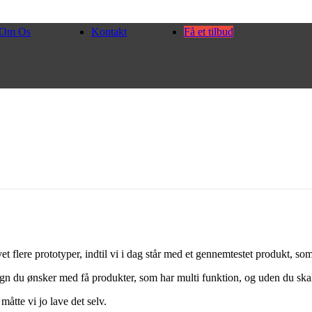
Om Os
Kontakt
Få et tilbud
et flere prototyper, indtil vi i dag står med et gennemtestet produkt, so
gn du ønsker med få produkter, som har multi funktion, og uden du skal
måtte vi jo lave det selv.