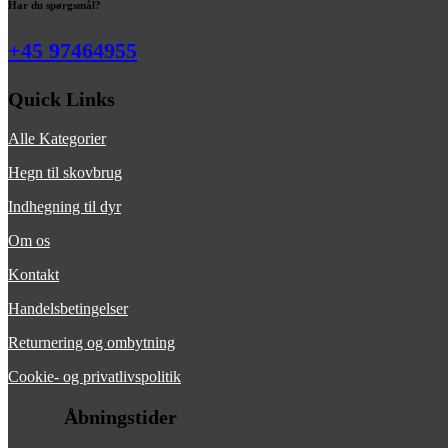
Har du spørgsmål?
+45 97464955
Quick Links
Alle Kategorier
Hegn til skovbrug
Indhegning til dyr
Om os
Kontakt
Handelsbetingelser
Returnering og ombytning
Cookie- og privatlivspolitik
Åbningstider