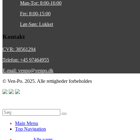
Man-Tor: 8:00-16:00
Fre: 8:00-15:00
Lør-Søn: Lukket
Kontakt
CVR: 38561294
Telefon: +45 97464955
E-mail: venpo@venpo.dk
© Ven-Po. 2025. Alle rettigheder forbeholdes
Main Menu
Top Navigation
Alle varer