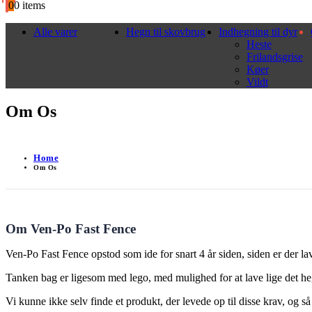
0
0 items
Alle varer
Hegn til skovbrug
Indhegning til dyr
Heste
Frilandsgrise
Køer
Vildt
Om Os
Home
Om Os
Om Ven-Po Fast Fence
Ven-Po Fast Fence opstod som ide for snart 4 år siden, siden er der lav
Tanken bag er ligesom med lego, med mulighed for at lave lige det he
Vi kunne ikke selv finde et produkt, der levede op til disse krav, og så 